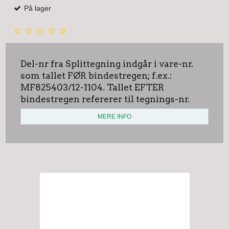
På lager
Del-nr fra Splittegning indgår i vare-nr.
som tallet FØR bindestregen; f.ex.:
MF825403/12-1104. Tallet EFTER
bindestregen refererer til tegnings-nr.
MERE INFO