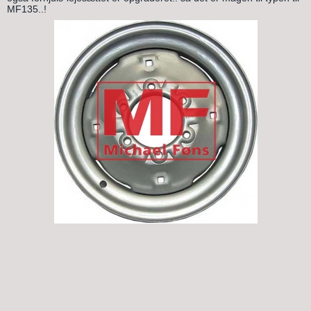
MF135..!