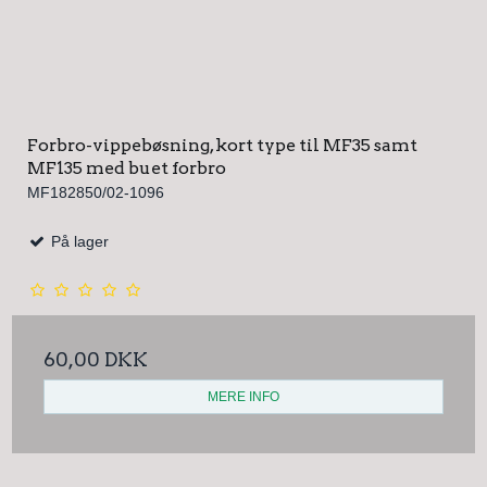
Forbro-vippebøsning, kort type til MF35 samt
MF135 med buet forbro
MF182850/02-1096
På lager
60,00 DKK
MERE INFO