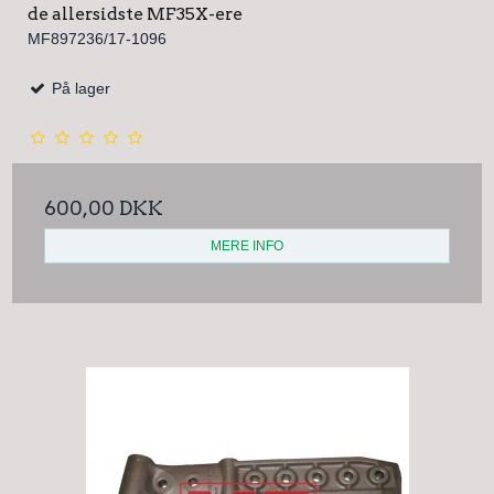
de allersidste MF35X-ere
MF897236/17-1096
På lager
600,00 DKK
MERE INFO