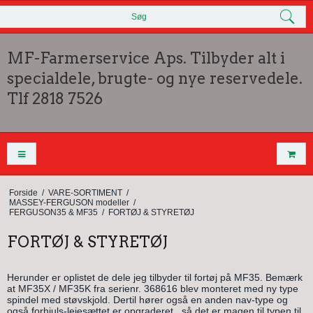
Søg
MF-Farmerservice Aps. Tilbyder alt i
specialdele, brugte- og nye reservedele.
Tlf 2818 7526
Forside
/
VARE-SORTIMENT
/
MASSEY-FERGUSON modeller
/
FERGUSON35 & MF35
/
FORTØJ & STYRETØJ
FORTØJ & STYRETØJ
Herunder er oplistet de dele jeg tilbyder til fortøj på MF35. Bemærk
at MF35X / MF35K fra serienr. 368616 blev monteret med ny type
spindel med støvskjold. Dertil hører også en anden nav-type og
også forhjuls-lejesættet er opgraderet.. så det er magen til typen til