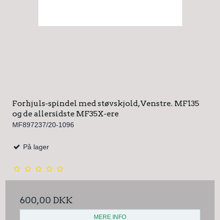
Forhjuls-spindel med støvskjold, Venstre. MF135
og de allersidste MF35X-ere
MF897237/20-1096
På lager
600,00 DKK
MERE INFO