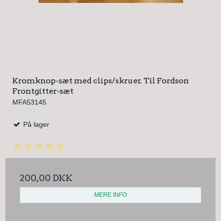
Kromknop-sæt med clips/skruer. Til Fordson
Frontgitter-sæt
MFA53145
På lager
200,00 DKK
MERE INFO