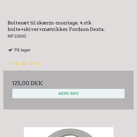
Boltesæt til skærm-montage. 4 stk
bolte+skiver+møtrikker. Fordson Dexta.
MF10042
På lager
125,00 DKK
MERE INFO