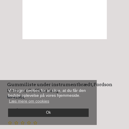
Gummiliste under instrumentbrædt, Fordson
Dexta-er. Ca 55cm lang
Vi bruger cookies for at sikre, at du får den
bedste oplevelse på vores hjemmeside.
MF41901
Læs mere om cookies
På lager
Ok