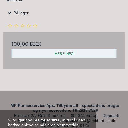
På lager
100,00 DKK
MERE INFO
MF-Farmerservice Aps. Tilbyder alt i specialdele, brugte-
og nye reservedele. Tlf 2818 7526
Farrisvej 2A, Ødis-Bramdrup
6580 Vamdrup
Denmark
Vi bruger cookies for at sikre, at du får den
Din helt nøjagtige E-mail-adresse.
:
mf@traktordele.dk
bedste oplevelse på vores hjemmeside.
CVR-nummer
:
43710125