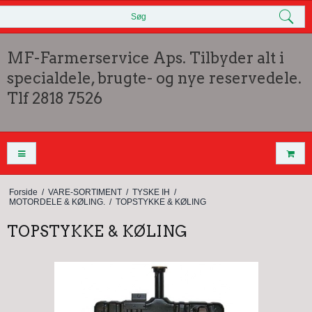
Søg
MF-Farmerservice Aps. Tilbyder alt i
specialdele, brugte- og nye reservedele.
Tlf 2818 7526
Forside
/
VARE-SORTIMENT
/
TYSKE IH
/
MOTORDELE & KØLING.
/
TOPSTYKKE & KØLING
TOPSTYKKE & KØLING