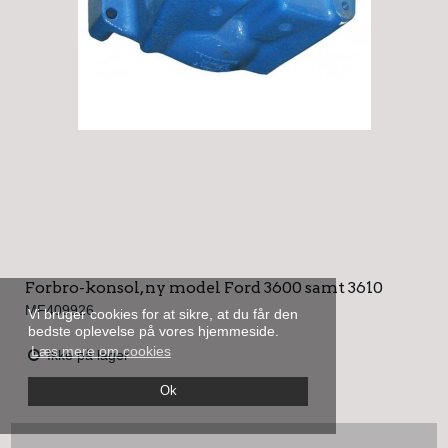
Forbro-konsol, ny model Ford 3600 samt 3610
MF409926
Vi bruger cookies for at sikre, at du får den
bedste oplevelse på vores hjemmeside.
Læs mere om cookies
Ikke på lager
Ok