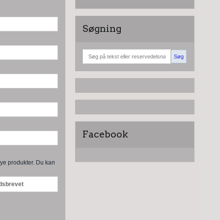
Søgning
Søg
Facebook
nye produkter. Du kan
edsbrevet