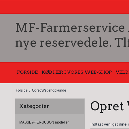
MF-Farmerservice Ap
nye reservedele. Tl
FORSIDE
KØB HER I VORES WEB-SHOP
VEL
Forside
/
Opret Webshopkunde
Opret
Kategorier
MASSEY-FERGUSON modeller
Indtast venligst dine