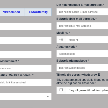
Din helt nøjagtige E-mail-adresse.
*
Virksomhed
EAN/Offentlig
Bekræft din e-mail-adresse.
*
Mobil-nr.
*
+45
Adgangskode
*
Bekræft adgangskode
*
e Postnummer!
*
Tilmeld dig vores nyhedsbrev
atisk. Må ikke ændres!
*
Bliv opdateret med specielle tilbud og 
afmelde dig når du ønsker det.
Jeg vil gerne tilmeldes nyh