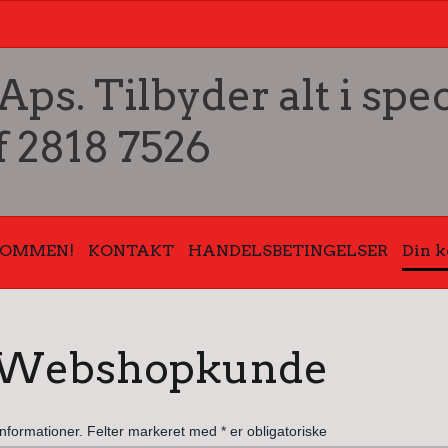
s. Tilbyder alt i spec
f 2818 7526
KOMMEN!
KONTAKT
HANDELSBETINGELSER
Din k
 Webshopkunde
 informationer. Felter markeret med * er obligatoriske