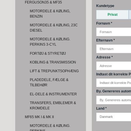
FERGUSON35 & MF35
Kundetype
MOTORDELE & KØLING,
Privat
BENZIN
Fornavn
*
MOTORDELE & KØLING, 23C
DIESEL
MOTORDELE & KØLING.
Efternavn
*
PERKINS 3-CYL
FORTØJ & STYRETØJ
Adresse
*
KOBLING & TRANSMISSION
LIFT & TREPUNKTSOPHÆNG
Indtast dit korrekt
PLADEDELE, FÆLGE &
TILBEHØR
By. Genereres autom
EL-DELE & INSTRUMENTER
TRANSFERS, EMBLEMER &
KROMDELE
Land
*
MF65 MK I & MK II
MOTORDELE & KØLING.