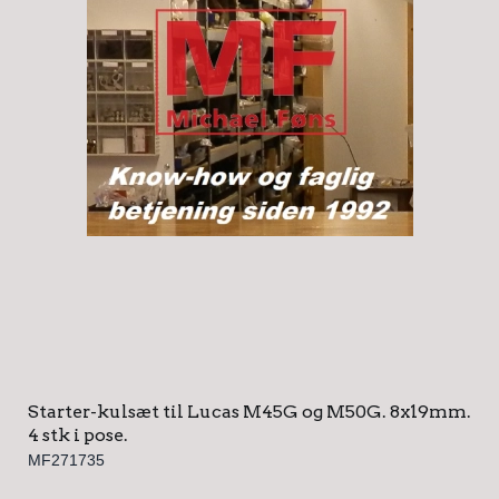
Starter-kulsæt til Lucas M45G og M50G. 8x19mm.
4 stk i pose.
MF271735