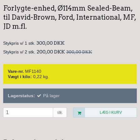
Forlygte-enhed, Ø114mm Sealed-Beam,
til David-Brown, Ford, International, MF,
JD m.fl.
300,00 DKK
Stykpris v/ 1 stk.
200,00 DKK
Stykpris v/ 2 stk.
300,00 DKK
Vare-nr.
MF1140
Vægt i kilo:
0,22
kg.
Lagerstatus:
På lager
stk.
LÆG I KURV