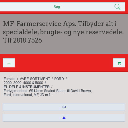
Søg
MF-Farmerservice Aps. Tilbyder alt i
specialdele, brugte- og nye reservedele.
Tlf 2818 7526
Forside
/
VARE-SORTIMENT
/
FORD
/
2000, 3000, 4000 & 5000
/
EL-DELE & INSTRUMENTER
/
Forlygte-enhed, Ø114mm Sealed-Beam, til David-Brown,
Ford, International, MF, JD m.fl.