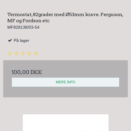
Termostat, 82grader med Ø53mm krave. Ferguson,
MF og Fordson etc
MF828138/03-54
På lager
100,00 DKK
MERE INFO