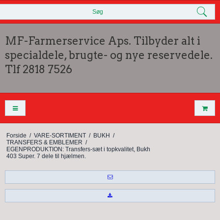
Søg
MF-Farmerservice Aps. Tilbyder alt i
specialdele, brugte- og nye reservedele.
Tlf 2818 7526
Forside
/
VARE-SORTIMENT
/
BUKH
/
TRANSFERS & EMBLEMER
/
EGENPRODUKTION: Transfers-sæt i topkvalitet, Bukh
403 Super. 7 dele til hjælmen.