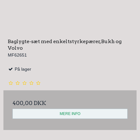
Baglygte-sæt med enkeltstyrkepærer, Bukh og
Volvo
MF62651
På lager
400,00 DKK
MERE INFO