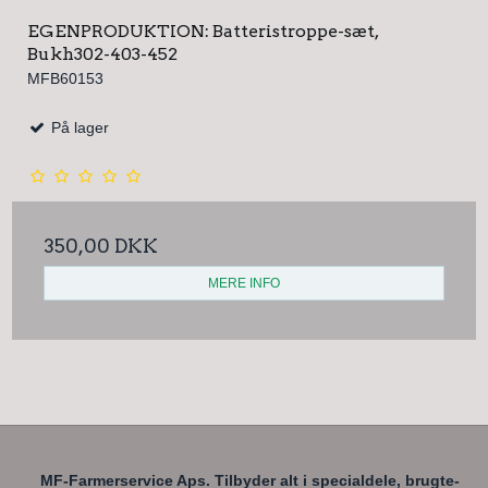
EGENPRODUKTION: Batteristroppe-sæt,
Bukh302-403-452
MFB60153
På lager
350,00 DKK
MERE INFO
MF-Farmerservice Aps. Tilbyder alt i specialdele, brugte-