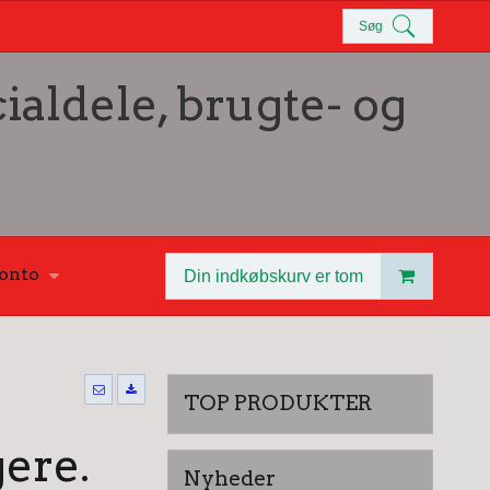
Søg
ialdele, brugte- og
onto
Din indkøbskurv er tom
TOP PRODUKTER
gere.
Nyheder