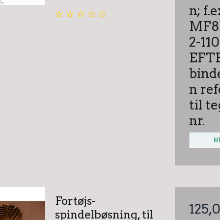
n; f.e
MF8
2-110
EFT
bind
n re
til t
nr.
M
Fortøjs-
125,
spindelbøsning, til