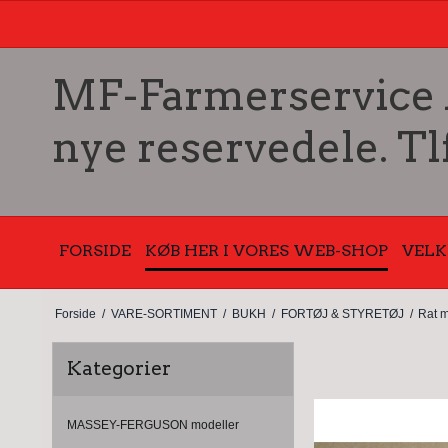
MF-Farmerservice Ap
nye reservedele. Tl
FORSIDE
KØB HER I VORES WEB-SHOP
VEL
Forside
/
VARE-SORTIMENT
/
BUKH
/
FORTØJ & STYRETØJ
/
Rat m
Kategorier
MASSEY-FERGUSON modeller