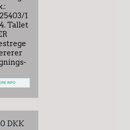
x.:
25403/1
4. Tallet
ER
estrege
fererer
egnings-
ERE INFO
00 DKK