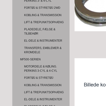
PERKINS 3- & 4-CYL
FORTØJ & STYRETØJ 2WD
KOBLING & TRANSMISSION
LIFT & TREPUNKTSOPHÆNG
PLADEDELE, FÆLGE &
TILBEHØR
EL-DELE & INSTRUMENTER
TRANSFERS, EMBLEMER &
KROMDELE
MF500-SERIEN
MOTORDELE & KØLING.
PERKINS 3-CYL & 4-CYL
FORTØJ & STYRETØJ
KOBLING & TRANSMISSION
LIFT & TREPUNKTSOPHÆNG
EL-DELE & INSTRUMENTER