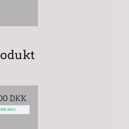
rodukt
00 DKK
ERE INFO