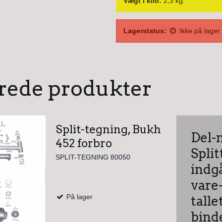
Vægt i kilo:
2,3
kg.
Lagerstatus:
Ikke på lager
rede produkter
Split-tegning, Bukh
Del-n
452 forbro
Spli
SPLIT-TEGNING 80050
indgå
vare
På lager
tall
bind