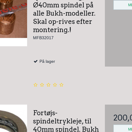
Ø40mm spindel på
M
alle Bukh-modeller.
Skal op-rives efter
montering.!
MFB32017
På lager
Fortøjs-
200,
spindeltrykleje, til
40mm spindel. Bukh
M