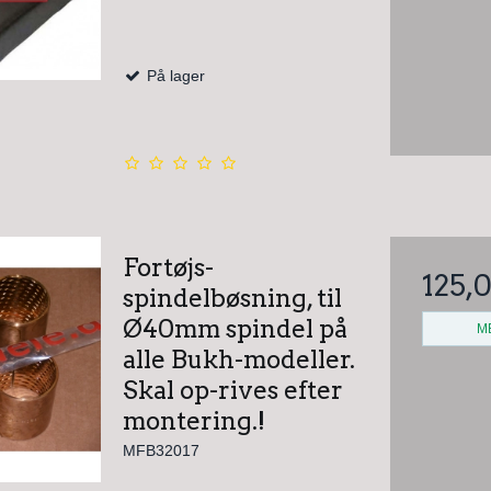
På lager
Fortøjs-
125,
spindelbøsning, til
Ø40mm spindel på
M
alle Bukh-modeller.
Skal op-rives efter
montering.!
MFB32017