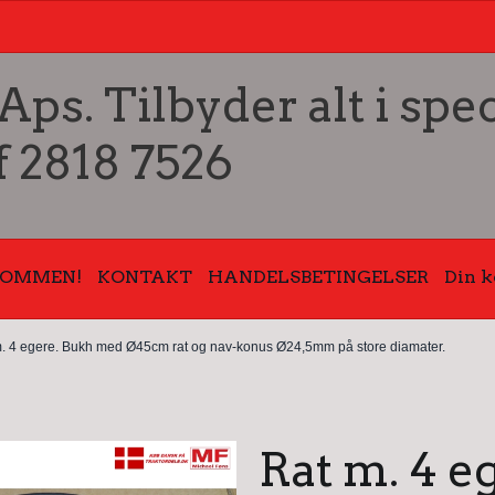
s. Tilbyder alt i spec
f 2818 7526
KOMMEN!
KONTAKT
HANDELSBETINGELSER
Din k
. 4 egere. Bukh med Ø45cm rat og nav-konus Ø24,5mm på store diamater.
Rat m. 4 e