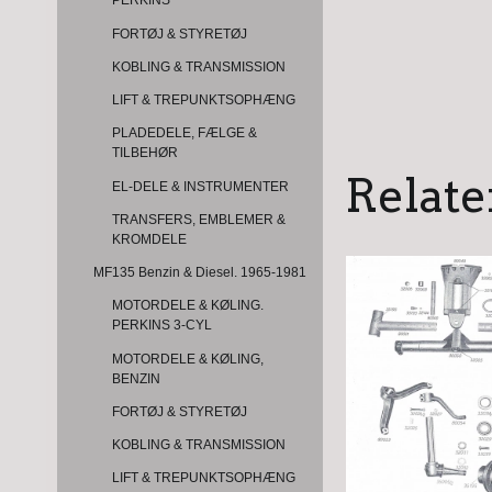
PERKINS
FORTØJ & STYRETØJ
KOBLING & TRANSMISSION
LIFT & TREPUNKTSOPHÆNG
PLADEDELE, FÆLGE &
TILBEHØR
Relate
EL-DELE & INSTRUMENTER
TRANSFERS, EMBLEMER &
KROMDELE
MF135 Benzin & Diesel. 1965-1981
MOTORDELE & KØLING.
PERKINS 3-CYL
MOTORDELE & KØLING,
BENZIN
FORTØJ & STYRETØJ
KOBLING & TRANSMISSION
LIFT & TREPUNKTSOPHÆNG