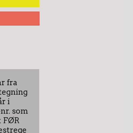
r fra
ttegning
r i
-nr. som
et FØR
estrege