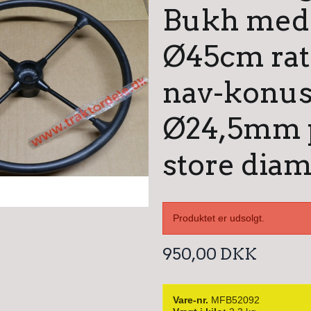
Bukh med
Ø45cm rat
nav-konu
Ø24,5mm 
store diam
Produktet er udsolgt.
950,00 DKK
Vare-nr.
MFB52092