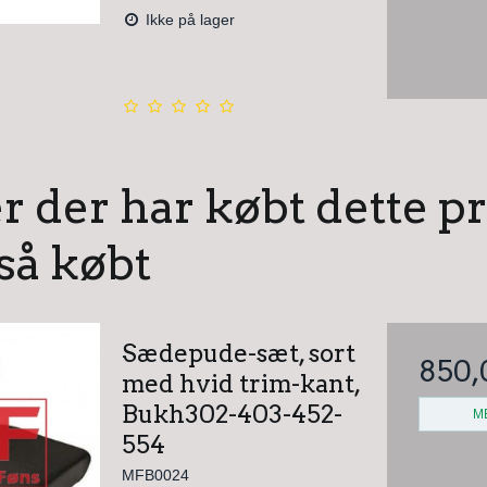
Ikke på lager
 der har købt dette p
så købt
Sædepude-sæt, sort
850,
med hvid trim-kant,
Bukh302-403-452-
M
554
MFB0024