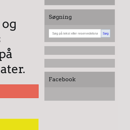
Søgning
 og
s
Søg
på
ater.
Facebook